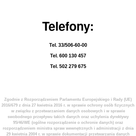
Telefony:
Tel.
33/506-60-00
Tel. 600 130 457
Tel. 502 279 675
Zgodnie z Rozporządzeniem Parlamentu Europejskiego i Rady (UE)
2016/679 z dnia 27 kwietnia 2016 r. w sprawie ochrony osób fizycznych
w związku z przetwarzaniem danych osobowych i w sprawie
swobodnego przepływu takich danych oraz uchylenia dyrektywy
95/46/WE (ogólne rozporządzenie o ochronie danych) oraz
rozporządzeniem ministra spraw wewnętrznych i administracji z dnia
29 kwietnia 2004 r. w sprawie dokumentacji przetwarzania danych