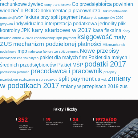
rachunkowe żywiec
Co przedsiębiorca powinien
ceny transferowe
wiedzieć o RODO
dokumentacja pracownicza
Dokumentowanie
faktura przy split payment
transakcji WDT
Faktury do paragonów 2020
indywidualna interpretacja podatkowa
jednolity plik
grzywna
kary skarbowe w 2017
kontrolny
JPK
kasa fiskalna
Kasy
księgowość
mały
fiskalne online w 2020
konsekwencje split payment
ZUS
mechanizm podzielonej płatności
Mikrorachunek
Nowe przepisy
mpp
podatkowy
nabywca faktury ze split payment
pakiet dla małych firm
Pakiet dla małych i
obowiązek kas fiskalnych
podatki 2017
średnich przedsiębiorców
Pakiet MŚP
pracodawca i pracownik
podzielona płatność
przepisy
zmiany
split payment
us
przejściowe
rozliczenie u sprzedawcy
wdt
w podatkach 2017
zmiany w przepisach 2019
zus