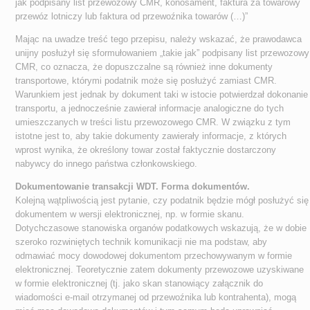
jak podpisany list przewozowy CMR, konosament, faktura za towarowy
przewóz lotniczy lub faktura od przewoźnika towarów (…)”
Mając na uwadze treść tego przepisu, należy wskazać, że prawodawca
unijny posłużył się sformułowaniem „takie jak” podpisany list przewozowy
CMR, co oznacza, że dopuszczalne są również inne dokumenty
transportowe, którymi podatnik może się posłużyć zamiast CMR.
Warunkiem jest jednak by dokument taki w istocie potwierdzał dokonanie
transportu, a jednocześnie zawierał informacje analogiczne do tych
umieszczanych w treści listu przewozowego CMR. W związku z tym
istotne jest to, aby takie dokumenty zawierały informacje, z których
wprost wynika, że określony towar został faktycznie dostarczony
nabywcy do innego państwa członkowskiego.
Dokumentowanie transakcji WDT. Forma dokumentów.
Kolejną wątpliwością jest pytanie, czy podatnik będzie mógł posłużyć się
dokumentem w wersji elektronicznej, np. w formie skanu.
Dotychczasowe stanowiska organów podatkowych wskazują, że w dobie
szeroko rozwiniętych technik komunikacji nie ma podstaw, aby
odmawiać mocy dowodowej dokumentom przechowywanym w formie
elektronicznej. Teoretycznie zatem dokumenty przewozowe uzyskiwane
w formie elektronicznej (tj. jako skan stanowiący załącznik do
wiadomości e-mail otrzymanej od przewoźnika lub kontrahenta), mogą