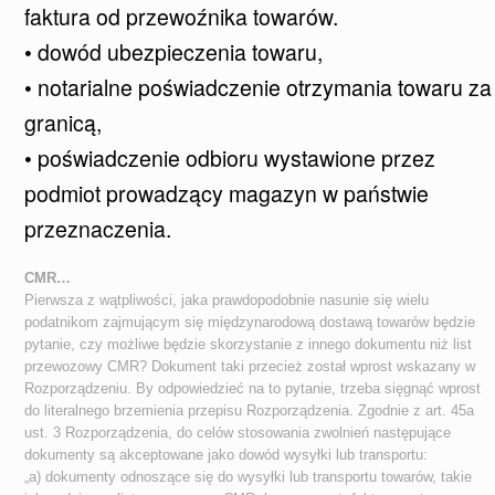
faktura od przewoźnika towarów.
• dowód ubezpieczenia towaru,
• notarialne poświadczenie otrzymania towaru za
granicą,
• poświadczenie odbioru wystawione przez
podmiot prowadzący magazyn w państwie
przeznaczenia.
CMR…
Pierwsza z wątpliwości, jaka prawdopodobnie nasunie się wielu
podatnikom zajmującym się międzynarodową dostawą towarów będzie
pytanie, czy możliwe będzie skorzystanie z innego dokumentu niż list
przewozowy CMR? Dokument taki przecież został wprost wskazany w
Rozporządzeniu. By odpowiedzieć na to pytanie, trzeba sięgnąć wprost
do literalnego brzemienia przepisu Rozporządzenia. Zgodnie z art. 45a
ust. 3 Rozporządzenia, do celów stosowania zwolnień następujące
dokumenty są akceptowane jako dowód wysyłki lub transportu:
„a) dokumenty odnoszące się do wysyłki lub transportu towarów, takie