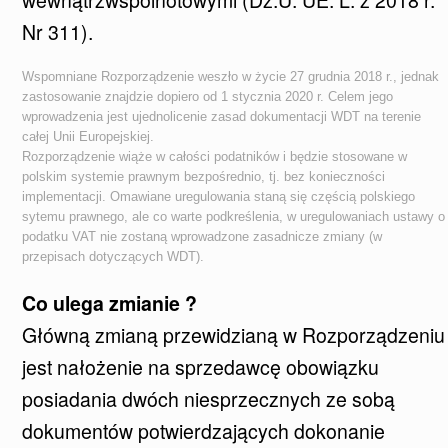
Nr 311).
Wspomniane Rozporządzenie weszło w życie 27 grudnia 2018 r., jednak
zastosowanie znajdzie dopiero od 1 stycznia 2020 r. Celem jego
wprowadzenia jest ujednolicenie zasad dokumentacji WDT na terenie
całej Unii Europejskiej.
Rozporządzenie wiąże w całości podatników i będzie stosowane w
polskim systemie prawnym bezpośrednio, tj. bez konieczności
implementacji. Omawiane uregulowania staną się częścią polskiego
sytemu prawnego, ale co warte podkreślenia, w uregulowaniach ustawy o
podatku VAT nie zostaną wprowadzone zasadnicze zmiany (w
przepisach dotyczących WDT).
Co ulega zmianie ?
Główną zmianą przewidzianą w Rozporządzeniu
jest nałożenie na sprzedawcę obowiązku
posiadania dwóch niesprzecznych ze sobą
dokumentów potwierdzających dokonanie