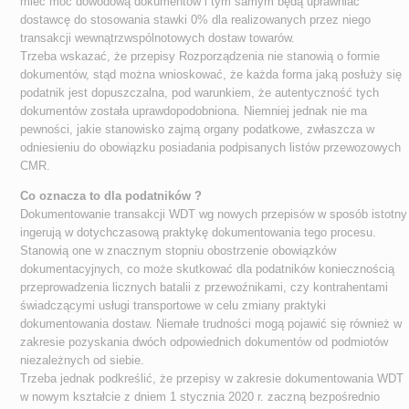
mieć moc dowodową dokumentów i tym samym będą uprawniać
dostawcę do stosowania stawki 0% dla realizowanych przez niego
transakcji wewnątrzwspólnotowych dostaw towarów.
Trzeba wskazać, że przepisy Rozporządzenia nie stanowią o formie
dokumentów, stąd można wnioskować, że każda forma jaką posłuży się
podatnik jest dopuszczalna, pod warunkiem, że autentyczność tych
dokumentów została uprawdopodobniona. Niemniej jednak nie ma
pewności, jakie stanowisko zajmą organy podatkowe, zwłaszcza w
odniesieniu do obowiązku posiadania podpisanych listów przewozowych
CMR.
Co oznacza to dla podatników ?
Dokumentowanie transakcji WDT wg nowych przepisów w sposób istotny
ingerują w dotychczasową praktykę dokumentowania tego procesu.
Stanowią one w znacznym stopniu obostrzenie obowiązków
dokumentacyjnych, co może skutkować dla podatników koniecznością
przeprowadzenia licznych batalii z przewoźnikami, czy kontrahentami
świadczącymi usługi transportowe w celu zmiany praktyki
dokumentowania dostaw. Niemałe trudności mogą pojawić się również w
zakresie pozyskania dwóch odpowiednich dokumentów od podmiotów
niezależnych od siebie.
Trzeba jednak podkreślić, że przepisy w zakresie dokumentowania WDT
w nowym kształcie z dniem 1 stycznia 2020 r. zaczną bezpośrednio