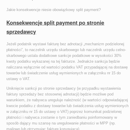
Jakie konsekwencje niesie obowiązkowy split payment?
Konsekwencje split payment po stronie
sprzedawcy
Jeżeli podatnik wystawi fakturę bez adnotacji „mechanizm podzielonej
płatności”, to naczelnik urzędu skarbowego lub naczelnik urzędu celno-
skarbowego ustala dodatkowe sankcje podatkowe w wysokości 30%
kwoty podatku wykazanej na tej fakturze. Jednakże sankcja będzie
naliczana wyłącznie od wartości podatku VAT przypadającej na dostawę
towarów lub świadczenie usług wymienionych w załączniku nr 15 do
ustawy o VAT.
Uniknięcie sankcji po stronie sprzedawcy (w przypadku wystawienia
faktury sprzedaży bez stosownej adnotacji) będzie możliwe pod
warunkiem, że nabywca ureguluje należność (w wartości odpowiadającej
kwocie podatku z dostawy towarów lub świadczenia usług wymienionych
w załączniku nr 15 do ustawy o VAT) poprzez komunikat podzielonej
płatności i nabywca zostanie o tym zaniedbaniu poinformowany w
sposób dający mu szansę na uregulowanie płatności w MPP (np.
mailowo lub otrzymując fakturę korygującą).