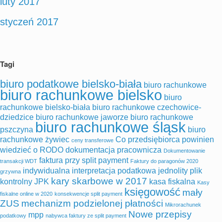
luty 2017
styczeń 2017
Tagi
biuro podatkowe bielsko-biała
biuro rachunkowe
biuro rachunkowe bielsko
biuro
rachunkowe bielsko-biała
biuro rachunkowe czechowice-
dziedzice
biuro rachunkowe jaworze
biuro rachunkowe
biuro rachunkowe śląsk
pszczyna
biuro
rachunkowe żywiec
Co przedsiębiorca powinien
ceny transferowe
wiedzieć o RODO
dokumentacja pracownicza
Dokumentowanie
faktura przy split payment
transakcji WDT
Faktury do paragonów 2020
indywidualna interpretacja podatkowa
jednolity plik
grzywna
kary skarbowe w 2017
kontrolny
JPK
kasa fiskalna
Kasy
księgowość
mały
fiskalne online w 2020
konsekwencje split payment
ZUS
mechanizm podzielonej płatności
Mikrorachunek
Nowe przepisy
mpp
podatkowy
nabywca faktury ze split payment