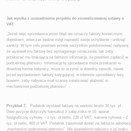
Jak wynika z uzasadnienia projektu do znowelizowanej ustawy o
VAT:
„Jeżeli więc sprzedawca przez błąd nie oznaczy faktury koniecznym
dopiskiem, wówczas będzie mógł naprawić swoje uchybienie i uniknąć
sankcji. W tym celu powinien przede wszystkim poinformować nabywcę,
że wystawił mu fakturę bez wymaganego oznaczenia, tak żeby
przekazać mu brakującą na fakturze informację, że powinien zapłacić w
podzielonej płatności. Informację tę sprzedawca może przekazać w
dowolnej formie nabywcy, może to uczynić w dowolny sposób, nawet
przed wystawieniem faktury korygującej, w interesie sprzedawcy leży
bowiem, żeby nabywca miał szansę zrealizować płatność w
mechanizmie podzielonej płatności”.
Przykład 7.
Podatnik wystawił fakturę na wartość brutto 30 tys. zł.
Dwie pozycje dotyczyły transakcji z załącznika nr 15: aparat
fotograficzny cyfrowy – 1 tys. zł netto, 230 zł VAT; kamera cyfrowa – 2
tys. zł netto, 460 zł VAT. Podatnik zapomniał dodać na fakturze adnotacji
„mechanizm podzielonej płatności”. Nie powiadomił nabywcy o jej braku.