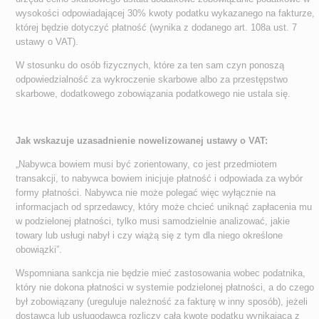
wysokości odpowiadającej 30% kwoty podatku wykazanego na fakturze,
której będzie dotyczyć płatność (wynika z dodanego art. 108a ust. 7
ustawy o VAT).
W stosunku do osób fizycznych, które za ten sam czyn ponoszą
odpowiedzialność za wykroczenie skarbowe albo za przestępstwo
skarbowe, dodatkowego zobowiązania podatkowego nie ustala się.
Jak wskazuje uzasadnienie nowelizowanej ustawy o VAT:
„Nabywca bowiem musi być zorientowany, co jest przedmiotem
transakcji, to nabywca bowiem inicjuje płatność i odpowiada za wybór
formy płatności. Nabywca nie może polegać więc wyłącznie na
informacjach od sprzedawcy, który może chcieć uniknąć zapłacenia mu
w podzielonej płatności, tylko musi samodzielnie analizować, jakie
towary lub usługi nabył i czy wiążą się z tym dla niego określone
obowiązki”.
Wspomniana sankcja nie będzie mieć zastosowania wobec podatnika,
który nie dokona płatności w systemie podzielonej płatności, a do czego
był zobowiązany (ureguluje należność za fakturę w inny sposób), jeżeli
dostawca lub usługodawca rozliczy całą kwotę podatku wynikającą z