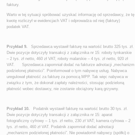
faktury.
Warto w tej sytuacji spróbować uzyskać informację od sprzedawcy, że tę
kwotę rozliczył w ewidencjach VAT i odprowadza od niej (faktury)
podatek VAT.
Przykład 9.
Sprzedawca wystawił fakturę na wartość brutto 325 tys. zł.
Dwie pozycje dotyczyły transakcji z załącznika nr 15: roboty tynkarskie
– 2 tys. zł netto, 460 zł VAT; roboty malarskie – 4 tys. zł netto, 920 zł
VAT. Sprzedawca zapomniał dodać na fakturze adnotacji „mechanizm
podzielonej płatności”. Poinformował o tym nabywcę usług. Nabywca
uregulował płatność za fakturę za pomocą MPP. Tak więc nabywca w
związku z tym, że dokonał zapłaty należności, stosując podzieloną
płatność wobec dostawcy, nie zostanie obciążony karą grzywny.
Przykład 10.
Podatnik wystawił fakturę na wartość brutto 30 tys. zł.
Dwie pozycje dotyczyły transakcji z załącznika nr 15: aparat
fotograficzny cyfrowy – 1 tys. zł netto, 230 zł VAT; kamera cyfrowa – 2
tys. zł netto, 460 zł VAT. Podatnik zapomniał dodać adnotacji
„mechanizm podzielonej płatności”. Nie powiadomił nabywcy (spółki) o