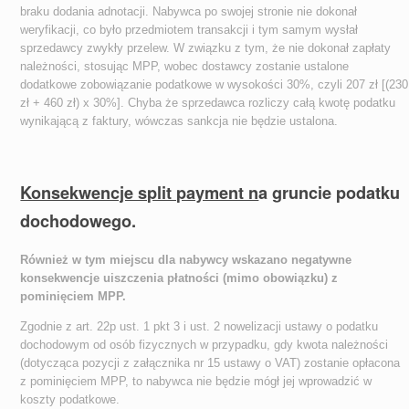
braku dodania adnotacji. Nabywca po swojej stronie nie dokonał
weryfikacji, co było przedmiotem transakcji i tym samym wysłał
sprzedawcy zwykły przelew. W związku z tym, że nie dokonał zapłaty
należności, stosując MPP, wobec dostawcy zostanie ustalone
dodatkowe zobowiązanie podatkowe w wysokości 30%, czyli 207 zł [(230
zł + 460 zł) x 30%]. Chyba że sprzedawca rozliczy całą kwotę podatku
wynikającą z faktury, wówczas sankcja nie będzie ustalona.
Konsekwencje split payment n
a gruncie podatku
dochodowego.
Również w tym miejscu dla nabywcy wskazano negatywne
konsekwencje uiszczenia płatności (mimo obowiązku) z
pominięciem MPP.
Zgodnie z art. 22p ust. 1 pkt 3 i ust. 2 nowelizacji ustawy o podatku
dochodowym od osób fizycznych w przypadku, gdy kwota należności
(dotycząca pozycji z załącznika nr 15 ustawy o VAT) zostanie opłacona
z pominięciem MPP, to nabywca nie będzie mógł jej wprowadzić w
koszty podatkowe.