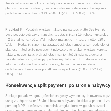
Jeżeli nabywca nie dokona zapłaty należności stosując podzieloną
płatność, wobec dostawcy zostanie ustalone dodatkowe zobowiązanie
podatkowe w wysokości 30% – 207 zł [(230 zł + 460 zł) x 30%].
Przykład 8.
Podatnik wystawił fakturę na wartość brutto 325 tys. zł.
Dwie pozycje dotyczyły transakcji z załącznika nr 15: roboty tynkarskie
– 2 tys. zł netto, 460 zł VAT; roboty malarskie – 4 tys. zł netto, 920 zł
VAT. Podatnik zapomniał zawrzeć adnotacji „mechanizm podzielonej
płatności”. Jednakże powiadomił nabywcę o jej braku i wystawi korektę
faktury, uzupełniając brak adnotacji na niej. Jeżeli nabywca dokona
zapłaty należności, stosując podzieloną płatność lub zostanie o braku
adnotacji odpowiednio poinformowany, to nie zostanie ustalone
dodatkowe zobowiązanie podatkowe w wysokości [(460 zł + 920 zł) x
30%] = 414 zł.
Konsekwencje split payment po stronie nabywcy
Sankcje podatkowe grożą również nabywcy wymienionych towarów bądź
usług z załącznika nr 15. Jeśli bowiem nabywca nie dokona płatności za
pomocą MPP, to wówczas naczelnik urzędu skarbowego lub naczelnik
urzędu celno-skarbowego ustala dodatkowe zobowiązanie podatkowe w