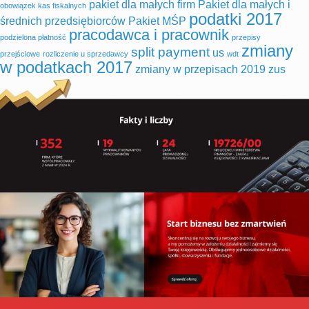
pakiet dla małych firm
Pakiet dla małych i
obowiązek kas fiskalnych
podatki 2017
średnich przedsiębiorców
Pakiet MŚP
pracodawca i pracownik
podzielona płatność
przepisy
zmiany
split payment
us
przejściowe
rozliczenie u sprzedawcy
wdt
w podatkach 2017
zmiany w przepisach 2019
zus