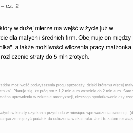
 – cz. 2
 który w dużej mierze ma wejść w życie już w
ie dla małych i średnich firm. Obejmuje on między 
nika”, a także możliwości wliczenia pracy małżonka
zliczenie straty do 5 mln złotych.
ystkim możliwość podwyższenia progu sprzedaży, dzięki któremu więcej mały
tnika”. Planuje się, że próg ten z 1,2 mln euro wzrośnie do 2 mln euro. Sam
ać można uprawnienia w zakresie amortyzacji, niższego opodatkowania czy rza
trwałych w koszty uzyskania przychodu w miesiącu wprowadzenia ewidencji (d
ząco zmniejszyć podatek do odliczenia w skali roku. Jest to zatem rozwiąz