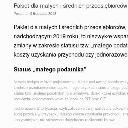
Pakiet dla małych i średnich przedsiębiorców
Posted on
9 listopada 2018
Pakiet dla małych i średnich przedsiębiorców,
nadchodzącym 2019 roku, to niezwykłe wsparc
zmiany w zakresie statusu tzw. „małego podat
koszty uzyskania przychodu czy jednorazowe ro
Status „małego podatnika”
Nowela będąca w fazie projektowania, bierze pod uwagę przede wsz
średnich przedsiębiorców, będzie mogło uzyskać status „małego poda
status tzw. „małego podatnika” to alternatywa, dzięki której uzysk
obowiązku dokonywania wpłat zaliczek na PIT oraz CIT.
Jednorazowa amortyzacja, czyli zaliczenie całej wartości środków 
euro) pozwala w przypadku dużego kosztu uzyskania przychodu, znac
korzystniejsze, niż stosowane dotychczas rozliczenie liniowe.