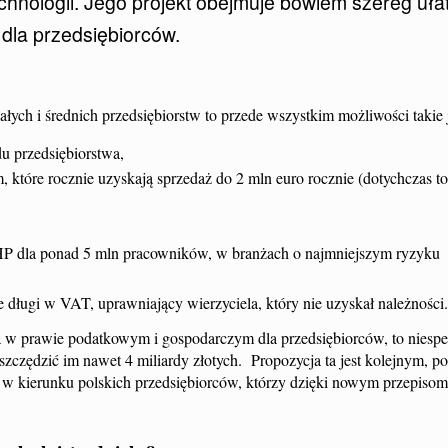
echnologii. Jego projekt obejmuje bowiem szereg ułat
dla przedsiębiorców.
ych i średnich przedsiębiorstw to przede wszystkim możliwości takie 
u przedsiębiorstwa,
 które rocznie uzyskają sprzedaż do 2 mln euro rocznie (dotychczas to
HP dla ponad 5 mln pracowników, w branżach o najmniejszym ryzyku
łe długi w VAT, uprawniający wierzyciela, który nie uzyskał należności.
ia w prawie podatkowym i gospodarczym dla przedsiębiorców, to niespe
szczędzić im nawet 4 miliardy złotych. Propozycja ta jest kolejnym, po
em w kierunku polskich przedsiębiorców, którzy dzięki nowym przepiso