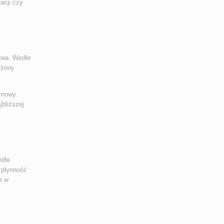
acji czy
twa. Wedle
/żony
 umowy
jbliższej
edle
 płynność
e w