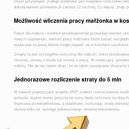
Innym przywilejem „małego podatnika” jest kwartalne rozliczenie za
dokonywaniem przelewów (4 zamiast 12 rocznie). Co więcej, „mały p
Możliwość wliczenia pracy małżonka w ko
Pakiet dla małych i średnich przedsiębiorców przewiduje również 
nowych usprawnień, wartość pracy małżonka może zostać uwzględni
wypłacane za pracę będzie mogło pojawić się w kosztach uzyskania
Zmiana ta jest szczególnie korzystna dla małych i mikro przedsięb
zlecenia, umowy o dzieło lub umowy o pracę. W nowej opcji, przedsię
rodziny. Nie da się zatem ukryć, że na takim rozwiązaniu skorzysta k
Jednorazowe rozliczenie straty do 5 mln
W nowych propozycjach projektu MŚP znaleźć można również możliwo
pomysłu, dopiero kwoty powyżej tej sumy będą rozliczane na dotyc
finansową przedsiębiorstwa, a dodatkowo, rozliczając stratę jednora
okresie kilku lat, wymaga jednorazowego złożenia dokumentów.