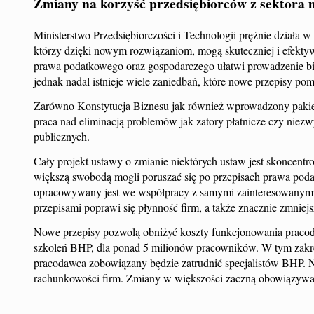
Zmiany na korzyść przedsiębiorców z sektora m
Ministerstwo Przedsiębiorczości i Technologii prężnie działa 
którzy dzięki nowym rozwiązaniom, mogą skuteczniej i efektywn
prawa podatkowego oraz gospodarczego ułatwi prowadzenie bi
jednak nadal istnieje wiele zaniedbań, które nowe przepisy po
Zarówno Konstytucja Biznesu jak również wprowadzony pakiet 1
praca nad eliminacją problemów jak zatory płatnicze czy niez
publicznych.
Cały projekt ustawy o zmianie niektórych ustaw jest skoncent
większą swobodą mogli poruszać się po przepisach prawa podat
opracowywany jest we współpracy z samymi zainteresowanymi, 
przepisami poprawi się płynność firm, a także znacznie zmni
Nowe przepisy pozwolą obniżyć koszty funkcjonowania praco
szkoleń BHP, dla ponad 5 milionów pracowników. W tym zakres
pracodawca zobowiązany będzie zatrudnić specjalistów BHP. 
rachunkowości firm. Zmiany w większości zaczną obowiązywa