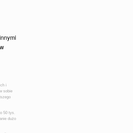
innymi
 w
ch i
 w sobie
dszego
o 50 tys.
anie dużo