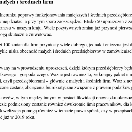
ałych i średnich firm
w kierunku poprawy funkcjonowania mniejszych i średnich przedsiębior
iej działać, a przy tym sporo zaoszczędzić. Blisko 50 uproszczeń z z
znesu w naszym kraju. Wiele pozytywnych zmian już przynosi pierws
mogą skutecznie zniwelować.
00 zmian dla firm przyniosły wiele dobrego, jednak konieczna jest d
wykle niska obecność małych i średnich przedsiębiorstw w zamówieniac
rowany na wprowadzeniu uproszczeń, dzięki którym przedsiębiorcy będ
kowego i gospodarczego. Ważne jest również to, że kolejny pakiet inn
czyli przedsiębiorcami – głównie z małych i średnich firm. Wraz z n
ejszone zostaną obciążenia biurokratyczne związane z prawem podatkow
dawców, w tym między innymi w postaci likwidacji obowiązku okreso
ie podniesiony zostanie również dwukrotnie limit pracowników, dla 
Nowelizacje pomogą również w temacie prawa spółek, czy w przepisac
ć już w 2019 roku.