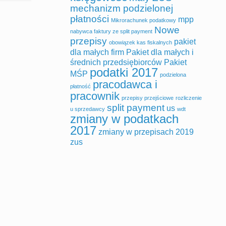
mechanizm podzielonej
płatności
mpp
Mikrorachunek podatkowy
Nowe
nabywca faktury ze split payment
przepisy
pakiet
obowiązek kas fiskalnych
dla małych firm
Pakiet dla małych i
średnich przedsiębiorców
Pakiet
podatki 2017
MŚP
podzielona
pracodawca i
płatność
pracownik
przepisy przejściowe
rozliczenie
split payment
us
u sprzedawcy
wdt
zmiany w podatkach
2017
zmiany w przepisach 2019
zus