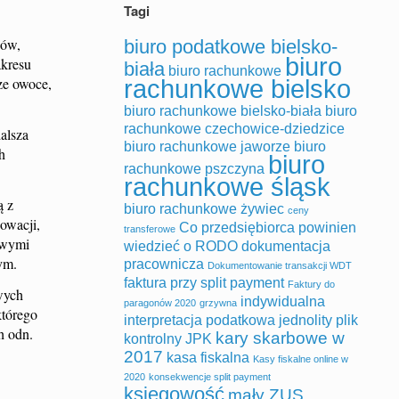
Tagi
ców,
biuro podatkowe bielsko-
biuro
akresu
biała
biuro rachunkowe
rachunkowe bielsko
ze owoce,
biuro rachunkowe bielsko-biała
biuro
rachunkowe czechowice-dziedzice
alsza
biuro rachunkowe jaworze
biuro
h
biuro
rachunkowe pszczyna
rachunkowe śląsk
ą z
biuro rachunkowe żywiec
ceny
owacji,
Co przedsiębiorca powinien
transferowe
owymi
wiedzieć o RODO
dokumentacja
ym.
pracownicza
Dokumentowanie transakcji WDT
faktura przy split payment
Faktury do
wych
indywidualna
paragonów 2020
grzywna
którego
interpretacja podatkowa
jednolity plik
h odn.
kary skarbowe w
kontrolny
JPK
2017
kasa fiskalna
Kasy fiskalne online w
2020
konsekwencje split payment
księgowość
mały ZUS