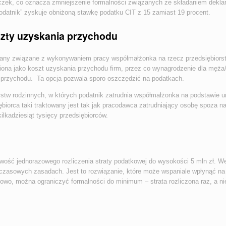
liczek, co oznacza zmniejszenie formalności związanych ze składaniem deklar
odatnik” zyskuje obniżoną stawkę podatku CIT z 15 zamiast 19 procent.
szty uzyskania przychodu
zmiany związane z wykonywaniem pracy współmałżonka na rzecz przedsiębiors
ona jako koszt uzyskania przychodu firm, przez co wynagrodzenie dla męża
 przychodu. Ta opcja pozwala sporo oszczędzić na podatkach.
iorstw rodzinnych, w których podatnik zatrudnia współmałżonka na podstawie
biorca taki traktowany jest tak jak pracodawca zatrudniający osobę spoza na
ilkadziesiąt tysięcy przedsiębiorców.
ść jednorazowego rozliczenia straty podatkowej do wysokości 5 mln zł. W
hczasowych zasadach. Jest to rozwiązanie, które może wspaniale wpłynąć na
zowo, można ograniczyć formalności do minimum – strata rozliczona raz, a ni