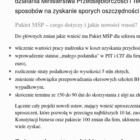
działania Ministerstwa Przedsiębiorczości i T
sposobów na zyskanie sporych oszczędności 
Pakiet MŚP – czego dotyczy i jakie nowości wnosi?
Do głównych zmian jakie wnieść ma Pakiet MŚP dla sektora mał
wliczenie wartości pracy małżonka w koszt uzyskania przychod
wprowadzenie statusu „małego podatnika” w PIT i CIT dla firm,
euro),
rozliczenie straty podatkowej do wysokości 5 mln złotych,
zniesienie obowiązku przeprowadzania okresowych szkoleń B
wypadkowym,
skrócenie terminu ze 150 do 90 dni do skorzystania z ulgi na z
Łącznie cały projekt noweli ustaw, mający wnieść uproszczen
uproszczeń, które pozwolą w przeciągu najbliższych 10 lat, zao
Konstytucji biznesu oraz pakiecie 100 zmian dla firm, ukłon
wiele zyskać.