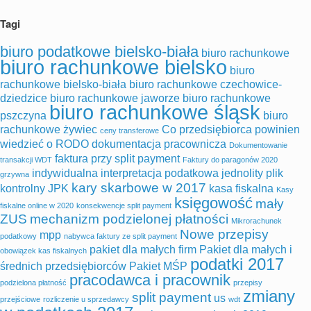
Tagi
biuro podatkowe bielsko-biała
biuro rachunkowe
biuro rachunkowe bielsko
biuro
rachunkowe bielsko-biała
biuro rachunkowe czechowice-
dziedzice
biuro rachunkowe jaworze
biuro rachunkowe
biuro rachunkowe śląsk
pszczyna
biuro
rachunkowe żywiec
Co przedsiębiorca powinien
ceny transferowe
wiedzieć o RODO
dokumentacja pracownicza
Dokumentowanie
faktura przy split payment
transakcji WDT
Faktury do paragonów 2020
indywidualna interpretacja podatkowa
jednolity plik
grzywna
kary skarbowe w 2017
kontrolny
JPK
kasa fiskalna
Kasy
księgowość
mały
fiskalne online w 2020
konsekwencje split payment
ZUS
mechanizm podzielonej płatności
Mikrorachunek
Nowe przepisy
mpp
podatkowy
nabywca faktury ze split payment
pakiet dla małych firm
Pakiet dla małych i
obowiązek kas fiskalnych
podatki 2017
średnich przedsiębiorców
Pakiet MŚP
pracodawca i pracownik
podzielona płatność
przepisy
zmiany
split payment
us
przejściowe
rozliczenie u sprzedawcy
wdt