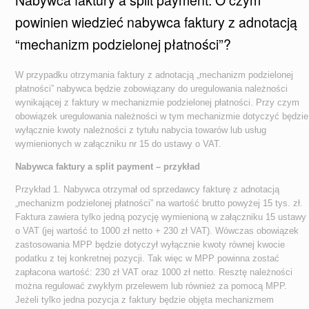
powinien wiedzieć nabywca faktury z adnotacją
“mechanizm podzielonej płatności”?
W przypadku otrzymania faktury z adnotacją „mechanizm podzielonej
płatności” nabywca będzie zobowiązany do uregulowania należności
wynikającej z faktury w mechanizmie podzielonej płatności. Przy czym
obowiązek uregulowania należności w tym mechanizmie dotyczyć będzie
wyłącznie kwoty należności z tytułu nabycia towarów lub usług
wymienionych w załączniku nr 15 do ustawy o VAT.
Nabywca faktury a split payment – przykład
Przykład 1. Nabywca otrzymał od sprzedawcy fakturę z adnotacją
„mechanizm podzielonej płatności”
na wartość brutto powyżej 15 tys. zł.
Faktura zawiera tylko jedną pozycję wymienioną w załączniku 15 ustawy
o VAT (jej wartość to 1000 zł netto + 230 zł VAT). Wówczas obowiązek
zastosowania MPP będzie dotyczył wyłącznie kwoty równej kwocie
podatku z tej konkretnej pozycji. Tak więc w MPP powinna zostać
zapłacona wartość: 230 zł VAT oraz 1000 zł netto. Resztę należności
można regulować zwykłym przelewem lub również za pomocą MPP.
Jeżeli tylko jedna pozycja z faktury będzie objęta mechanizmem