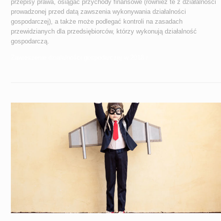
przepisy prawa, osiągać przychody finansowe (również te z działalności
prowadzonej przed datą zawszenia wykonywania działalności
gospodarczej), a także może podlegać kontroli na zasadach
przewidzianych dla przedsiębiorców, którzy wykonują działalność
gospodarczą.
Zawieszenie działalności gospodarczej w 2018 r.