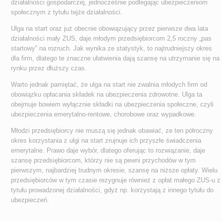
działalności gospodarczej, jednocześnie podlegając ubezpieczeniom
społecznym z tytułu tejże działalności.
Ulga na start oraz już obecnie obowiązujący przez pierwsze dwa lata
działalności mały ZUS, daje młodym przedsiębiorcom 2,5 roczny „pas
startowy” na rozruch. Jak wynika ze statystyk, to najtrudniejszy okres
dla firm, dlatego te znaczne ułatwienia dają szansę na utrzymanie się na
rynku przez dłuższy czas.
Warto jednak pamiętać, że ulga na start nie zwalnia młodych firm od
obowiązku opłacania składek na ubezpieczenia zdrowotne. Ulga ta
obejmuje bowiem wyłącznie składki na ubezpieczenia społeczne, czyli
ubezpieczenia emerytalno-rentowe, chorobowe oraz wypadkowe.
Młodzi przedsiębiorcy nie muszą się jednak obawiać, ze ten półroczny
okres korzystania z ulgi na start zrujnuje ich przyszłe świadczenia
emerytalne. Prawo daje wybór, dlatego oferując to rozwiązanie, daje
szansę przedsiębiorcom, którzy nie są pewni przychodów w tym
pierwszym, najbardziej trudnym okresie, szansę na niższe opłaty. Wielu
przedsiębiorców w tym czasie rezygnuje również z opłat małego ZUS-u z
tytułu prowadzonej działalności, gdyż np. korzystają z innego tytułu do
ubezpieczeń.