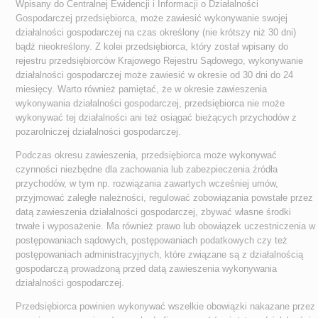
Wpisany do Centralnej Ewidencji i Informacji o Działalności
Gospodarczej przedsiębiorca, może zawiesić wykonywanie swojej
działalności gospodarczej na czas określony (nie krótszy niż 30 dni)
bądź nieokreślony. Z kolei przedsiębiorca, który został wpisany do
rejestru przedsiębiorców Krajowego Rejestru Sądowego, wykonywanie
działalności gospodarczej może zawiesić w okresie od 30 dni do 24
miesięcy. Warto również pamiętać, że w okresie zawieszenia
wykonywania działalności gospodarczej, przedsiębiorca nie może
wykonywać tej działalności ani też osiągać bieżących przychodów z
pozarolniczej działalności gospodarczej.
Podczas okresu zawieszenia, przedsiębiorca może wykonywać
czynności niezbędne dla zachowania lub zabezpieczenia źródła
przychodów, w tym np. rozwiązania zawartych wcześniej umów,
przyjmować zaległe należności, regulować zobowiązania powstałe przez
datą zawieszenia działalności gospodarczej, zbywać własne środki
trwałe i wyposażenie. Ma również prawo lub obowiązek uczestniczenia w
postępowaniach sądowych, postępowaniach podatkowych czy też
postępowaniach administracyjnych, które związane są z działalnością
gospodarczą prowadzoną przed datą zawieszenia wykonywania
działalności gospodarczej.
Przedsiębiorca powinien wykonywać wszelkie obowiązki nakazane przez