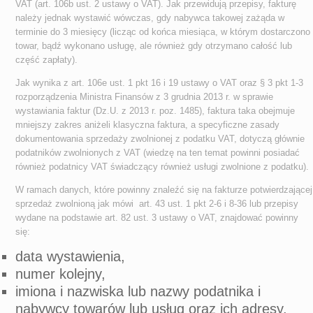
VAT (art. 106b ust. 2 ustawy o VAT). Jak przewidują przepisy, fakturę
należy jednak wystawić wówczas, gdy nabywca takowej zażąda w
terminie do 3 miesięcy (licząc od końca miesiąca, w którym dostarczono
towar, bądź wykonano usługę, ale również gdy otrzymano całość lub
część zapłaty).
Jak wynika z art. 106e ust. 1 pkt 16 i 19 ustawy o VAT oraz § 3 pkt 1-3
rozporządzenia Ministra Finansów z 3 grudnia 2013 r. w sprawie
wystawiania faktur (Dz.U. z 2013 r. poz. 1485), faktura taka obejmuje
mniejszy zakres aniżeli klasyczna faktura, a specyficzne zasady
dokumentowania sprzedaży zwolnionej z podatku VAT, dotyczą głównie
podatników zwolnionych z VAT (wiedzę na ten temat powinni posiadać
również podatnicy VAT świadczący również usługi zwolnione z podatku).
W ramach danych, które powinny znaleźć się na fakturze potwierdzającej
sprzedaż zwolnioną jak mówi art. 43 ust. 1 pkt 2-6 i 8-36 lub przepisy
wydane na podstawie art. 82 ust. 3 ustawy o VAT, znajdować powinny
się:
data wystawienia,
numer kolejny,
imiona i nazwiska lub nazwy podatnika i
nabywcy towarów lub usług oraz ich adresy,