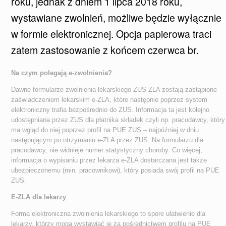
roku, jednak z dniem 1 lipca 2018 roku,
wystawiane zwolnień, możliwe będzie wyłącznie
w formie elektronicznej. Opcja papierowa traci
zatem zastosowanie z końcem czerwca br.
Na czym polegają e-zwolnienia?
Dawne formularze zwolnienia lekarskiego ZUS ZLA zostają zastąpione
zaświadczeniem lekarskim e-ZLA, które następnie poprzez system
elektroniczny trafia bezpośrednio do ZUS. Informacja ta jest kolejno
udostępniana przez ZUS dla płatnika składek czyli np. pracodawcy, który
ma wgląd do niej poprzez profil na PUE ZUS – najpóźniej w dniu
następującym po otrzymaniu e-ZLA przez ZUS. Na formularzu dla
pracodawcy, nie widnieje numer statystyczny choroby. Co więcej,
informacja o wypisaniu przez lekarza e-ZLA dostarczana jest także
ubezpieczonemu (min. pracownikowi), który posiada swój profil na PUE
ZUS.
E-ZLA dla lekarzy
Forma elektroniczna zwolnienia lekarskiego to spore ułatwienie dla
lekarzy, którzy mogą wystawiać je za pośrednictwem profilu na PUE