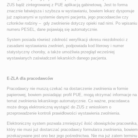
ZUS bądź zintegrowanej z PUE aplikacją gabinetową. Jest to forma
znacznie łatwiejsza i szybsza w wystawianiu, bowiem lekarz dysponuje
już zapisanymi w systemie danymi pacjenta, jego pracodawców czy
członków rodziny – gdy zwolnienie dotyczy opieki nad nimi. Po wpisaniu
numeru PESEL, dane pojawiają się automatycznie.
System posiada również zdolność weryfikacji okresu niezdolności z
zasadami wystawiania zwolnień, podpowiada kod literowy i numer
statystyczny choroby, a także umożliwia przegląd wcześniej
wystawianych zaświadczeń lekarskich danego pacjenta.
E-ZLA dla pracodawców
Pracodawcy nie muszą czekać na dostarczenie zwolnienia w formie
papierowej, bowiem posiadając profil PUE, mogą otrzymać informacje na
temat zwolnienia lekarskiego automatycznie. Co ważne, pracodawca
może drogą elektroniczną wystąpić do ZUS z wnioskiem o
przeprowadzenie kontroli prawidłowości wystawienia zwolnienia.
Elektroniczny system pozwala zmniejszyć ilość obowiązków pracownika,
który nie musi już dostarczać pracodawcy formularza zwolnienia, bowiem
przekazywane jest ono bez jego pośrednictwa. Nie ma już zatem terminu