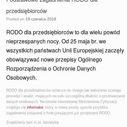
przedsiębiorców
Posted on
19 czerwca 2018
RODO dla przedsiębiorców to dla wielu powód
nieprzespanych nocy. Od 25 maja br. we
wszystkich państwach Unii Europejskiej zaczęły
obowiązywać nowe przepisy Ogólnego
Rozporządzenia o Ochronie Danych
Osobowych.
RODO dla przedsiębiorców oznacza nic innego jak wdrożenie szeregu
procedur i analiz, mających na celu szczególną dbałość o przetwarzanie
danych osobowych. Na stronie internetowej Ministerstwa Cyfryzacji
znajduje się
informator
, który w miarę prosty sposób przybliża
zagadnienia związane z funkcjonującymi już przepisami RODO.
Znajdziemy tam m.in. tematykę: