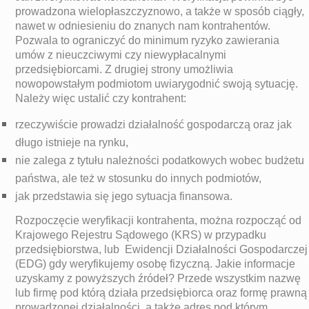
prowadzona wielopłaszczyznowo, a także w sposób ciągły,
nawet w odniesieniu do znanych nam kontrahentów.
Pozwala to ograniczyć do minimum ryzyko zawierania
umów z nieuczciwymi czy niewypłacalnymi
przedsiębiorcami. Z drugiej strony umożliwia
nowopowstałym podmiotom uwiarygodnić swoją sytuację.
Należy więc ustalić czy kontrahent:
rzeczywiście prowadzi działalność gospodarczą oraz jak
długo istnieje na rynku,
nie zalega z tytułu należności podatkowych wobec budżetu
państwa, ale też w stosunku do innych podmiotów,
jak przedstawia się jego sytuacja finansowa.
Rozpoczęcie weryfikacji kontrahenta, można rozpocząć od
Krajowego Rejestru Sądowego (KRS) w przypadku
przedsiębiorstwa, lub Ewidencji Działalności Gospodarczej
(EDG) gdy weryfikujemy osobę fizyczną. Jakie informacje
uzyskamy z powyższych źródeł? Przede wszystkim nazwę
lub firmę pod którą działa przedsiębiorca oraz formę prawną
prowadzonej działalności, a także adres pod którym