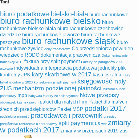
Tagi
biuro podatkowe bielsko-biała
biuro rachunkowe
biuro rachunkowe bielsko
biuro
rachunkowe bielsko-biała
biuro rachunkowe czechowice-
dziedzice
biuro rachunkowe jaworze
biuro rachunkowe
biuro rachunkowe śląsk
pszczyna
biuro
rachunkowe żywiec
Co przedsiębiorca powinien
ceny transferowe
wiedzieć o RODO
dokumentacja pracownicza
Dokumentowanie
faktura przy split payment
transakcji WDT
Faktury do paragonów 2020
indywidualna interpretacja podatkowa
jednolity plik
grzywna
kary skarbowe w 2017
kontrolny
JPK
kasa fiskalna
Kasy
księgowość
mały
fiskalne online w 2020
konsekwencje split payment
ZUS
mechanizm podzielonej płatności
Mikrorachunek
Nowe przepisy
mpp
podatkowy
nabywca faktury ze split payment
pakiet dla małych firm
Pakiet dla małych i
obowiązek kas fiskalnych
podatki 2017
średnich przedsiębiorców
Pakiet MŚP
pracodawca i pracownik
podzielona płatność
przepisy
zmiany
split payment
us
przejściowe
rozliczenie u sprzedawcy
wdt
w podatkach 2017
zmiany w przepisach 2019
zus